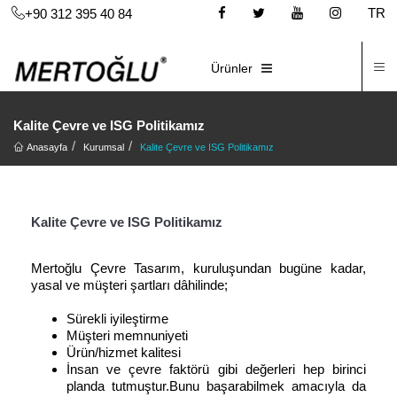
TR
+90 312 395 40 84
İ
E-KATALOG
Ürünler
Kalite Çevre ve ISG Politikamız
Anasayfa
Kurumsal
Kalite Çevre ve ISG Politikamız
Kalite Çevre ve ISG Politikamız
Mertoğlu Çevre Tasarım, kuruluşundan bugüne kadar,
yasal ve müşteri şartları dâhilinde;
Sürekli iyileştirme
Müşteri memnuniyeti
Ürün/hizmet kalitesi
İnsan ve çevre faktörü gibi değerleri hep birinci
planda tutmuştur.Bunu başarabilmek amacıyla da