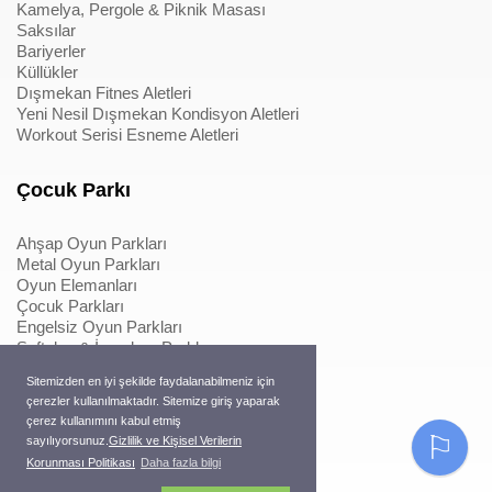
Kamelya, Pergole & Piknik Masası
Saksılar
Bariyerler
Küllükler
Dışmekan Fitnes Aletleri
Yeni Nesil Dışmekan Kondisyon Aletleri
Workout Serisi Esneme Aletleri
Çocuk Parkı
Ahşap Oyun Parkları
Metal Oyun Parkları
Oyun Elemanları
Çocuk Parkları
Engelsiz Oyun Parkları
Softplay & İçmekan Parkları
Oyun Elemanları
Sitemizden en iyi şekilde faydalanabilmeniz için
Metal Konstrüksiyonlu İpli Tırmanmalar
çerezler kullanılmaktadır. Sitemize giriş yaparak
Ahşap Konstrüksiyonlu İpli Tırmanmalar
çerez kullanımını kabul etmiş
Macera Serisi Ürünleri
⚐
sayılıyorsunuz.
Gizlilik ve Kişisel Verilerin
Trambolinler
Korunması Politikası
Daha fazla bilgi
Pergole