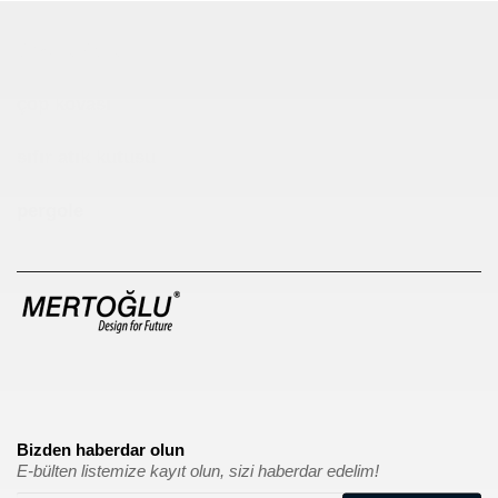
Çocuk Parkı
çöp kovası
sıfır atık kutusu
pergole
Bizden haberdar olun
E-bülten listemize kayıt olun, sizi haberdar edelim!