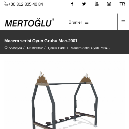
TR
+90 312 395 40 84
İ
E-KATALOG
Ürünler
Macera serisi Oyun Grubu Mac-2001
Anasayfa
Ürünlerimiz
Çocuk Parkı
Macera Serisi Oyun Parkı
Macera ser