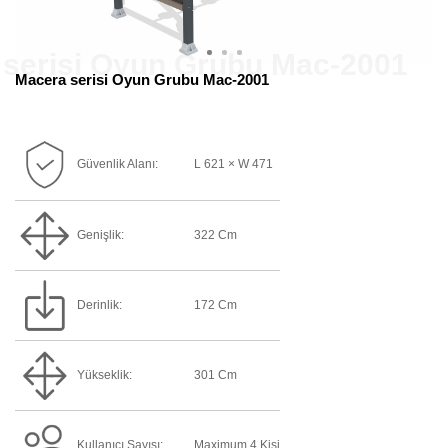
Macera serisi Oyun Grubu Mac-2001
Güvenlik Alanı:
L 621 × W 471
Genişlik:
322 Cm
Derinlik:
172 Cm
Yükseklik:
301 Cm
Kullanıcı Sayısı:
Maximum 4 Kişi