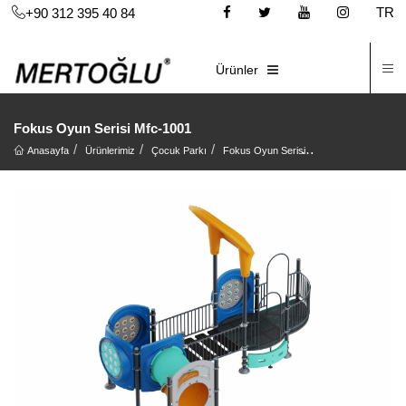
TR
+90 312 395 40 84
İ
E-KATALOG
Ürünler
Fokus Oyun Serisi Mfc-1001
Anasayfa
Ürünlerimiz
Çocuk Parkı
Fokus Oyun Serisi
Fokus Oyun Serisi