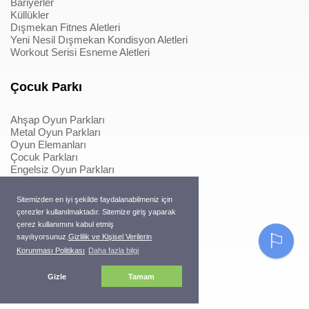
Bariyerler
Küllükler
Dışmekan Fitnes Aletleri
Yeni Nesil Dışmekan Kondisyon Aletleri
Workout Serisi Esneme Aletleri
Çocuk Parkı
Ahşap Oyun Parkları
Metal Oyun Parkları
Oyun Elemanları
Çocuk Parkları
Engelsiz Oyun Parkları
Softplay & İçmekan Parkları
Oyun Elemanları
Sitemizden en iyi şekilde faydalanabilmeniz için
Metal Konstrüksiyonlu İpli Tırmanmalar
çerezler kullanılmaktadır. Sitemize giriş yaparak
Ahşap Konstrüksiyonlu İpli Tırmanmalar
çerez kullanımını kabul etmiş
Macera Serisi Ürünleri
⚐
sayılıyorsunuz.
Gizlilik ve Kişisel Verilerin
Trambolinler
Korunması Politikası
Daha fazla bilgi
Pergole
Gizle
Tamam