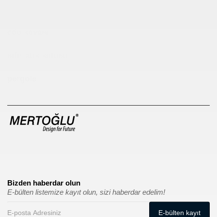
Çocuk Parkı
çöp kovası
sıfır atık kutusu
pergole
Bizden haberdar olun
E-bülten listemize kayıt olun, sizi haberdar edelim!