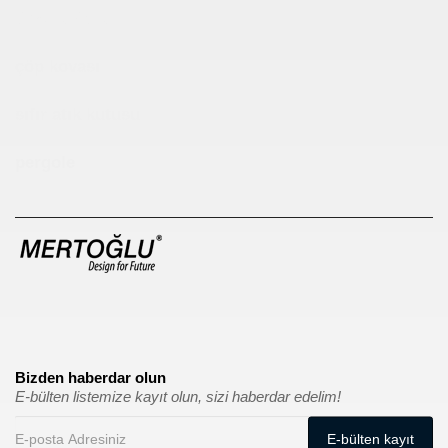
Çocuk Parkı
çöp kovası
sıfır atık kutusu
pergole
Bizden haberdar olun
E-bülten listemize kayıt olun, sizi haberdar edelim!