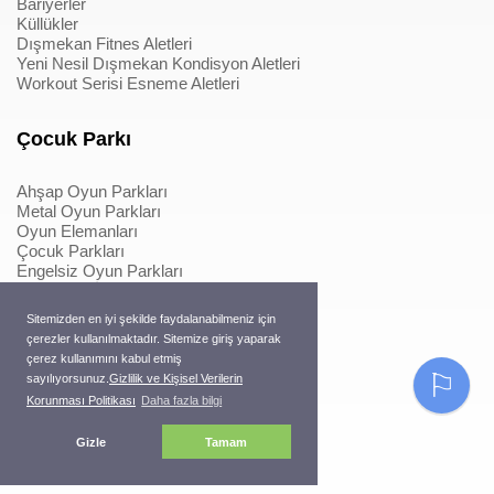
Bariyerler
Küllükler
Dışmekan Fitnes Aletleri
Yeni Nesil Dışmekan Kondisyon Aletleri
Workout Serisi Esneme Aletleri
Çocuk Parkı
Ahşap Oyun Parkları
Metal Oyun Parkları
Oyun Elemanları
Çocuk Parkları
Engelsiz Oyun Parkları
Softplay & İçmekan Parkları
Oyun Elemanları
Sitemizden en iyi şekilde faydalanabilmeniz için
Metal Konstrüksiyonlu İpli Tırmanmalar
çerezler kullanılmaktadır. Sitemize giriş yaparak
Ahşap Konstrüksiyonlu İpli Tırmanmalar
çerez kullanımını kabul etmiş
Macera Serisi Ürünleri
⚐
sayılıyorsunuz.
Gizlilik ve Kişisel Verilerin
Trambolinler
Korunması Politikası
Daha fazla bilgi
Pergole
Gizle
Tamam