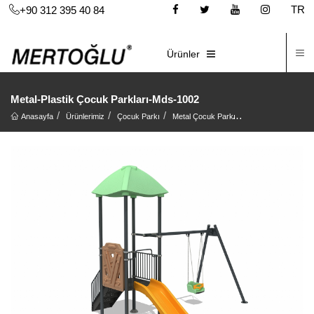
TR
+90 312 395 40 84
İ
E-KATALOG
Ürünler
Metal-Plastik Çocuk Parkları-Mds-1002
Anasayfa
Ürünlerimiz
Çocuk Parkı
Metal Çocuk Parkı
Metal-Plastik Çocu