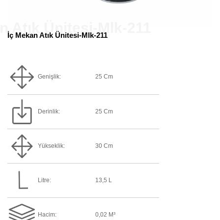
İç Mekan Atık Ünitesi-Mlk-211
Genişlik:
25 Cm
Derinlik:
25 Cm
Yükseklik:
30 Cm
Litre:
13,5 L
Hacim:
0,02 M³