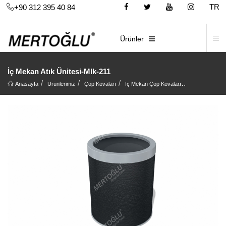
TR
+90 312 395 40 84
İ
E-KATALOG
Ürünler
İç Mekan Atık Ünitesi-Mlk-211
Anasayfa
Ürünlerimiz
Çöp Kovaları
İç Mekan Çöp Kovaları
İç Mekan Atık 