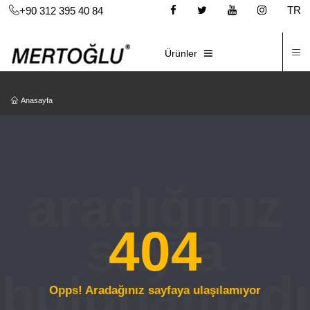
TR
+90 312 395 40 84
İ
E-KATALOG
Ürünler
Anasayfa
404
Opps! Aradağınız sayfaya ulaşılamıyor