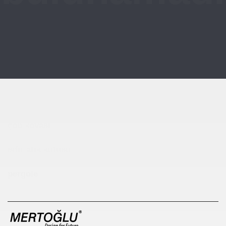
Çocuk Parkı
çöp kovası
sıfır atık kutusu
pergole