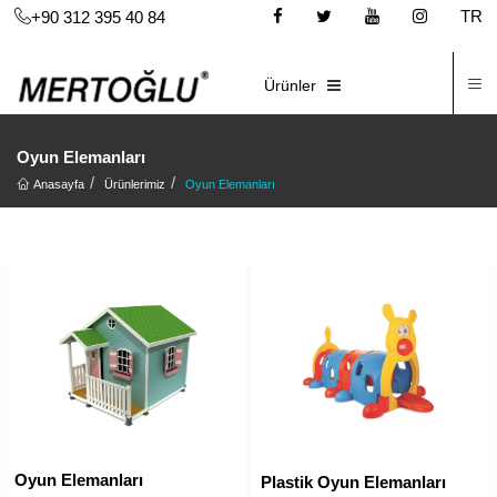
TR
+90 312 395 40 84
İ
E-KATALOG
Ürünler
Oyun Elemanları
Anasayfa
Ürünlerimiz
Oyun Elemanları
Oyun Elemanları
Plastik Oyun Elemanları