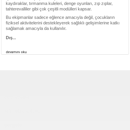
kaydıraklar, tırmanma kuleleri, denge oyunları, zıp zıplar,
tahterevalliler gibi çok çeşitli modülleri kapsar.
Bu ekipmanlar sadece eğlence amacıyla değil, çocukların
fiziksel aktivitelerini destekleyerek sağlıklı gelişimlerine katkı
sağlamak amacıyla da kullanılır.
Dış...
devamını oku
Çocuk Parkı
çöp kovası
sıfır atık kutusu
pergole