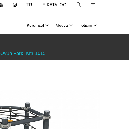
TR
E-KATALOG
Kurumsal
Medya
İletişim
Oyun Grubu Montaj
Demir, Kaynak ve Argon
Softplay Döşeme Atölyesi
Yurt İçi Fuarlarımız
Yurt Dışı Fuarlarımız
 Oyun Parkı Mtr-1015