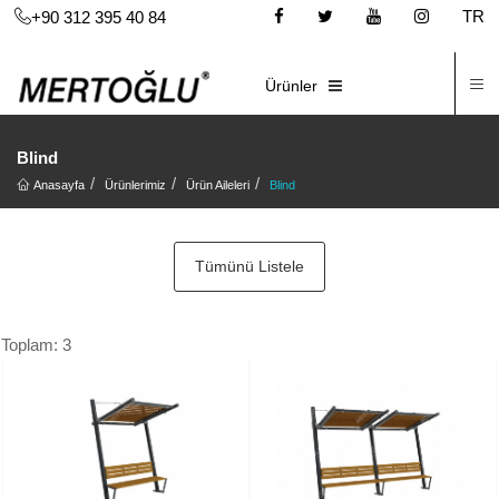
TR
+90 312 395 40 84
İ
E-KATALOG
Ürünler
Blind
Anasayfa
Ürünlerimiz
Ürün Aileleri
Blind
Tümünü Listele
Toplam: 3