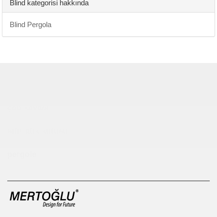
Blind kategorisi hakkında
Blind Pergola
Çocuk Parkı
çöp kovası
sıfır atık kutusu
pergole