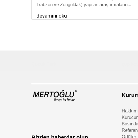
Trabzon ve Zonguldak) yapılan araştırmaların...
devamını oku
Çocuk Parkı
çöp kov
Kurum
Hakkım
Kurucu
Basında
Referan
Ödüller
Bizden haberdar olun