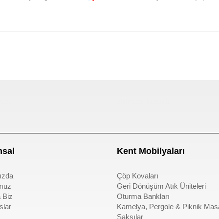
ası
sıfır atık kutusu
sal
Kent Mobilyaları
ızda
Çöp Kovaları
muz
Geri Dönüşüm Atık Üniteleri
 Biz
Oturma Bankları
slar
Kamelya, Pergole & Piknik Mas
Saksılar