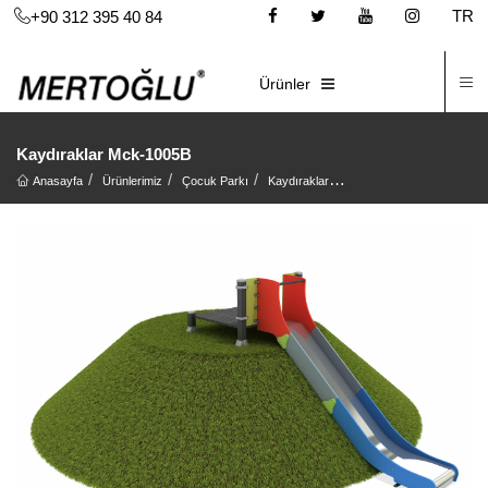
TR
+90 312 395 40 84
İ
E-KATALOG
Ürünler
Kaydıraklar Mck-1005B
Anasayfa
Ürünlerimiz
Çocuk Parkı
Kaydıraklar
Kaydıraklar Mck-1005B