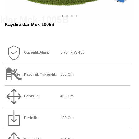
Kaydıraklar Mck-1005B
Güvenlik Alanı:
L 754 × W 430
Kaydırak Yükseklik:
150 Cm
Genişlik:
406 Cm
Derinlik:
130 Cm