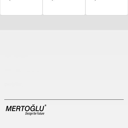
Çocuk Parkı
çöp kovası
sıfır atık kutusu
pergole