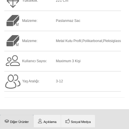
Yükseklik:
221 Cm
Malzeme:
Paslanmaz Sac
Malzeme:
Metal Kutu Profil,polikarbonat,pleksiglass
Kullanıcı Sayısı:
Maximum 3 Kişi
Yaş Aralığı:
3-12
Diğer Ürünler
Açıklama
Sosyal Medya