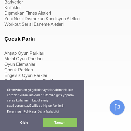
Bariyerler
Küllükler
Dışmekan Fitnes Aletleri
Yeni Nesil Dışmekan Kondisyon Aletleri
Workout Serisi Esneme Aletleri
Çocuk Parkı
Ahşap Oyun Parkları
Metal Oyun Parkları
Oyun Elemanları
Çocuk Parkları
Engelsiz Oyun Parkları
Softplay & İçmekan Parkları
Oyun Elemanları
Sitemizden en iyi şekilde faydalanabilmeniz için
Metal Konstrüksiyonlu İpli Tırmanmalar
çerezler kullanılmaktadır. Sitemize giriş yaparak
Ahşap Konstrüksiyonlu İpli Tırmanmalar
çerez kullanımını kabul etmiş
Macera Serisi Ürünleri
⚐
sayılıyorsunuz.
Gizlilik ve Kişisel Verilerin
Trambolinler
Korunması Politikası
Daha fazla bilgi
Pergole
Gizle
Tamam