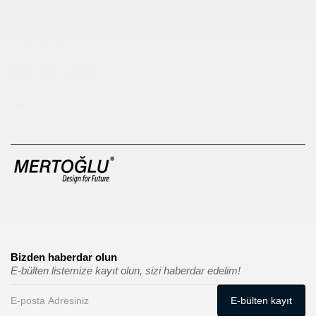
Çocuk Parkı
çöp kovası
sıfır atık kutusu
pergole
Bizden haberdar olun
E-bülten listemize kayıt olun, sizi haberdar edelim!