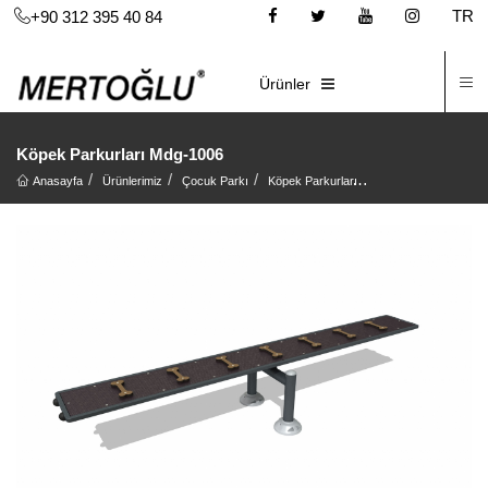
TR
+90 312 395 40 84
İ
E-KATALOG
Ürünler
Köpek Parkurları Mdg-1006
Anasayfa
Ürünlerimiz
Çocuk Parkı
Köpek Parkurları
Köpek Parkurları Md