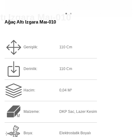
Ağaç Altı Izgara Maı-010
Genişlik:
110 Cm
Derinlik:
110 Cm
Hacim:
0,04 M³
Malzeme:
DKP Sac, Lazer Kesim
Boya:
Elektrostatik Boyalı