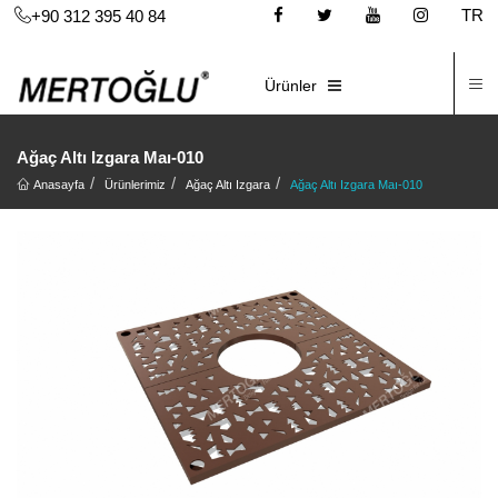
TR
+90 312 395 40 84
İ
E-KATALOG
Ürünler
Ağaç Altı Izgara Maı-010
Anasayfa
Ürünlerimiz
Ağaç Altı Izgara
Ağaç Altı Izgara Maı-010