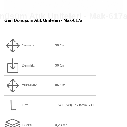
Geri Dönüşüm Atık Üniteleri - Mak-617a
Genişlik:
30 Cm
Derinlik:
30 Cm
Yükseklik:
86 Cm
Litre:
174 L (Set) Tek Kova 58 L
Hacim:
0,23 M³