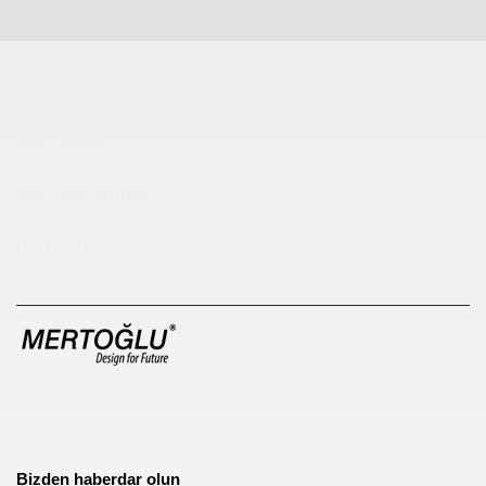
Çocuk Parkı
çöp kovası
sıfır atık kutusu
pergole
Bizden haberdar olun