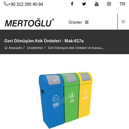
TR
+90 312 395 40 84
İ
E-KATALOG
Ürünler
Geri Dönüşüm Atık Üniteleri - Mak-617a
Anasayfa
Ürünlerimiz
Geri Dönüşüm Atık Üniteleri ve Kutusu
Geri Dönüşüm At