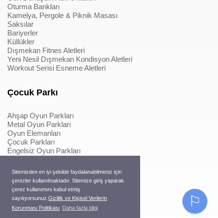
Oturma Bankları
Kamelya, Pergole & Piknik Masası
Saksılar
Bariyerler
Küllükler
Dışmekan Fitnes Aletleri
Yeni Nesil Dışmekan Kondisyon Aletleri
Workout Serisi Esneme Aletleri
Çocuk Parkı
Ahşap Oyun Parkları
Metal Oyun Parkları
Oyun Elemanları
Çocuk Parkları
Engelsiz Oyun Parkları
Softplay & İçmekan Parkları
Oyun Elemanları
Sitemizden en iyi şekilde faydalanabilmeniz için
Metal Konstrüksiyonlu İpli Tırmanmalar
çerezler kullanılmaktadır. Sitemize giriş yaparak
Ahşap Konstrüksiyonlu İpli Tırmanmalar
çerez kullanımını kabul etmiş
Macera Serisi Ürünleri
⚐
sayılıyorsunuz.
Gizlilik ve Kişisel Verilerin
Trambolinler
Korunması Politikası
Daha fazla bilgi
Pergole