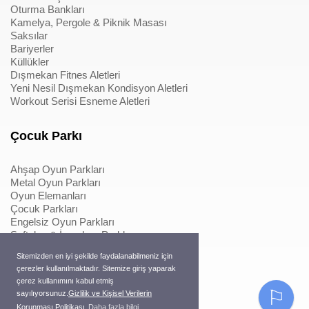
Oturma Bankları
Kamelya, Pergole & Piknik Masası
Saksılar
Bariyerler
Küllükler
Dışmekan Fitnes Aletleri
Yeni Nesil Dışmekan Kondisyon Aletleri
Workout Serisi Esneme Aletleri
Çocuk Parkı
Ahşap Oyun Parkları
Metal Oyun Parkları
Oyun Elemanları
Çocuk Parkları
Engelsiz Oyun Parkları
Softplay & İçmekan Parkları
Oyun Elemanları
Sitemizden en iyi şekilde faydalanabilmeniz için
Metal Konstrüksiyonlu İpli Tırmanmalar
çerezler kullanılmaktadır. Sitemize giriş yaparak
Ahşap Konstrüksiyonlu İpli Tırmanmalar
çerez kullanımını kabul etmiş
Macera Serisi Ürünleri
⚐
sayılıyorsunuz.
Gizlilik ve Kişisel Verilerin
Trambolinler
Korunması Politikası
Daha fazla bilgi