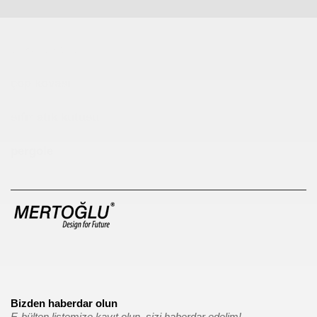
Çocuk Parkı
çöp kovası
sıfır atık kutusu
pergole
Bizden haberdar olun
E-bülten listemize kayıt olun, sizi haberdar edelim!