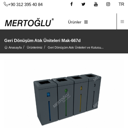
TR
+90 312 395 40 84
İ
E-KATALOG
Ürünler
Geri Dönüşüm Atık Üniteleri Mak-667d
Anasayfa
Ürünlerimiz
Geri Dönüşüm Atık Üniteleri ve Kutusu
Geri Dönüşüm At