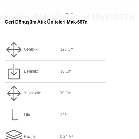
Geri Dönüşüm Atık Üniteleri Mak-667d
Genişlik:
120 Cm
Derinlik:
30 Cm
Yükseklik:
70 Cm
Litre:
128L
Hacim:
0,24 M³