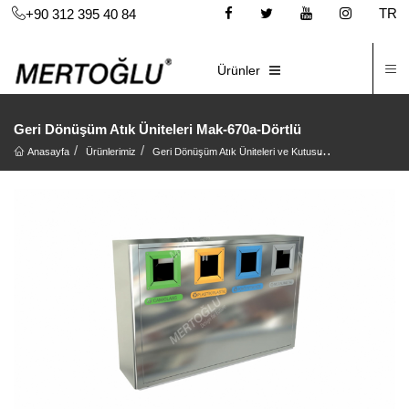
TR
+90 312 395 40 84
İ
E-KATALOG
Ürünler
Geri Dönüşüm Atık Üniteleri Mak-670a-Dörtlü
Anasayfa
Ürünlerimiz
Geri Dönüşüm Atık Üniteleri ve Kutusu
Geri Dönüşüm At