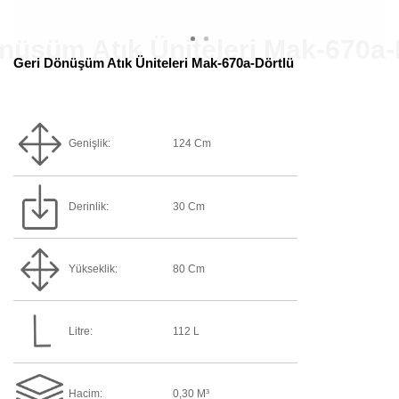
Geri Dönüşüm Atık Üniteleri Mak-670a-Dörtlü
Genişlik:
124 Cm
Derinlik:
30 Cm
Yükseklik:
80 Cm
Litre:
112 L
Hacim:
0,30 M³