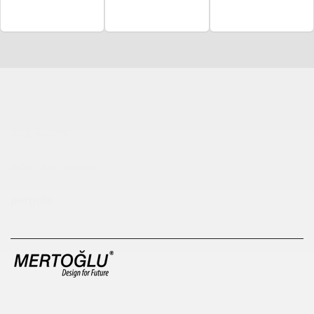
Çocuk Parkı
çöp kovası
sıfır atık kutusu
pergole