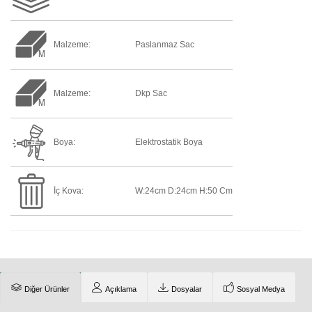
Malzeme:
Paslanmaz Sac
Malzeme:
Dkp Sac
Boya:
Elektrostatik Boya
İç Kova:
W:24cm D:24cm H:50 Cm
Diğer Ürünler
Açıklama
Dosyalar
Sosyal Medya