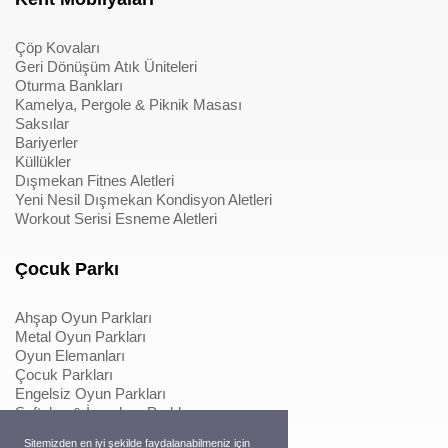
Çöp Kovaları
Geri Dönüşüm Atık Üniteleri
Oturma Bankları
Kamelya, Pergole & Piknik Masası
Saksılar
Bariyerler
Küllükler
Dışmekan Fitnes Aletleri
Yeni Nesil Dışmekan Kondisyon Aletleri
Workout Serisi Esneme Aletleri
Çocuk Parkı
Ahşap Oyun Parkları
Metal Oyun Parkları
Oyun Elemanları
Çocuk Parkları
Engelsiz Oyun Parkları
Softplay & İçmekan Parkları
Oyun Elemanları
Sitemizden en iyi şekilde faydalanabilmeniz için