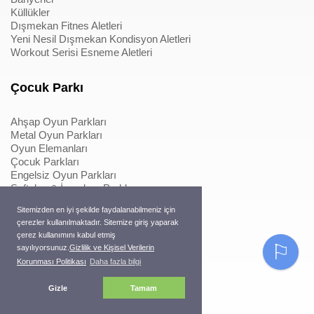
Küllükler
Dışmekan Fitnes Aletleri
Yeni Nesil Dışmekan Kondisyon Aletleri
Workout Serisi Esneme Aletleri
Çocuk Parkı
Ahşap Oyun Parkları
Metal Oyun Parkları
Oyun Elemanları
Çocuk Parkları
Engelsiz Oyun Parkları
Softplay & İçmekan Parkları
Oyun Elemanları
Sitemizden en iyi şekilde faydalanabilmeniz için
Metal Konstrüksiyonlu İpli Tırmanmalar
çerezler kullanılmaktadır. Sitemize giriş yaparak
Ahşap Konstrüksiyonlu İpli Tırmanmalar
çerez kullanımını kabul etmiş
Macera Serisi Ürünleri
⚐
sayılıyorsunuz.
Gizlilik ve Kişisel Verilerin
Trambolinler
Korunması Politikası
Daha fazla bilgi
Pergole
Gizle
Tamam