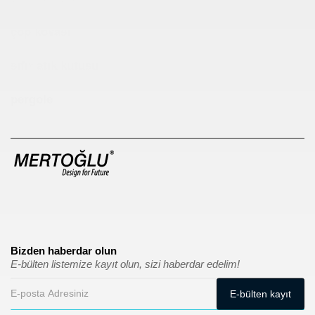
çöp kovası
sıfır atık kutusu
pergole
Bizden haberdar olun
E-bülten listemize kayıt olun, sizi haberdar edelim!