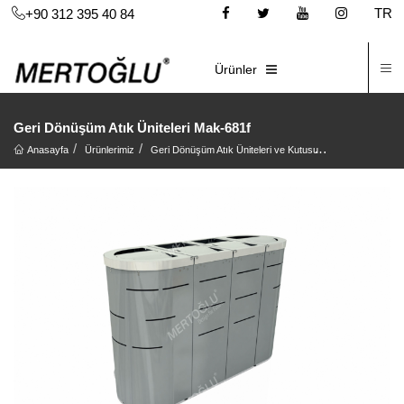
TR
+90 312 395 40 84
İ
E-KATALOG
Ürünler
Geri Dönüşüm Atık Üniteleri Mak-681f
Anasayfa
Ürünlerimiz
Geri Dönüşüm Atık Üniteleri ve Kutusu
Geri Dönüşüm At