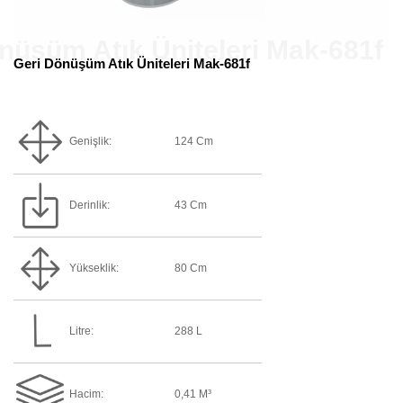
Geri Dönüşüm Atık Üniteleri Mak-681f
Genişlik:
124 Cm
Derinlik:
43 Cm
Yükseklik:
80 Cm
Litre:
288 L
Hacim:
0,41 M³