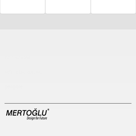
Çocuk Parkı
çöp kovası
sıfır atık kutusu
pergole