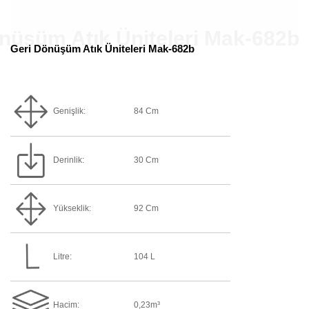
Geri Dönüşüm Atık Üniteleri Mak-682b
Genişlik:
84 Cm
Derinlik:
30 Cm
Yükseklik:
92 Cm
Litre:
104 L
Hacim:
0,23m³