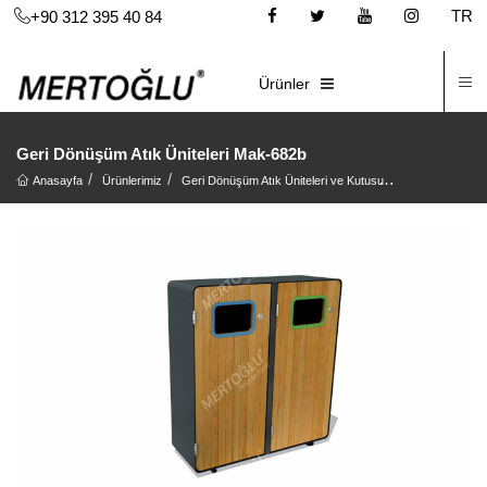
TR
+90 312 395 40 84
İ
E-KATALOG
Ürünler
Geri Dönüşüm Atık Üniteleri Mak-682b
Anasayfa
Ürünlerimiz
Geri Dönüşüm Atık Üniteleri ve Kutusu
Geri Dönüşüm At