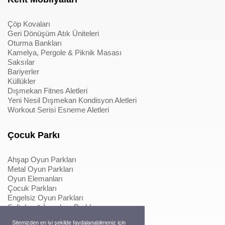
Çöp Kovaları
Geri Dönüşüm Atık Üniteleri
Oturma Bankları
Kamelya, Pergole & Piknik Masası
Saksılar
Bariyerler
Küllükler
Dışmekan Fitnes Aletleri
Yeni Nesil Dışmekan Kondisyon Aletleri
Workout Serisi Esneme Aletleri
Çocuk Parkı
Ahşap Oyun Parkları
Metal Oyun Parkları
Oyun Elemanları
Çocuk Parkları
Engelsiz Oyun Parkları
Softplay & İçmekan Parkları
Oyun Elemanları
Sitemizden en iyi şekilde faydalanabilmeniz için