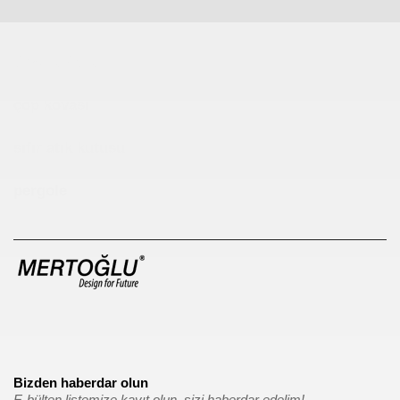
Çocuk Parkı
çöp kovası
sıfır atık kutusu
pergole
Bizden haberdar olun
E-bülten listemize kayıt olun, sizi haberdar edelim!