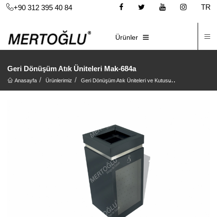
TR
+90 312 395 40 84
İ
E-KATALOG
Ürünler
Geri Dönüşüm Atık Üniteleri Mak-684a
Anasayfa
Ürünlerimiz
Geri Dönüşüm Atık Üniteleri ve Kutusu
Geri Dönüşüm At