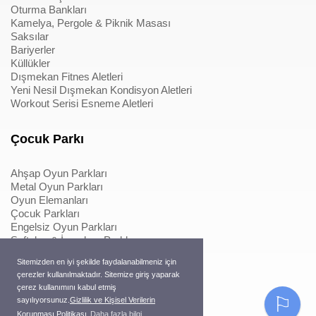
Oturma Bankları
Kamelya, Pergole & Piknik Masası
Saksılar
Bariyerler
Küllükler
Dışmekan Fitnes Aletleri
Yeni Nesil Dışmekan Kondisyon Aletleri
Workout Serisi Esneme Aletleri
Çocuk Parkı
Ahşap Oyun Parkları
Metal Oyun Parkları
Oyun Elemanları
Çocuk Parkları
Engelsiz Oyun Parkları
Softplay & İçmekan Parkları
Oyun Elemanları
Sitemizden en iyi şekilde faydalanabilmeniz için
Metal Konstrüksiyonlu İpli Tırmanmalar
çerezler kullanılmaktadır. Sitemize giriş yaparak
Ahşap Konstrüksiyonlu İpli Tırmanmalar
çerez kullanımını kabul etmiş
Macera Serisi Ürünleri
⚐
sayılıyorsunuz.
Gizlilik ve Kişisel Verilerin
Trambolinler
Korunması Politikası
Daha fazla bilgi