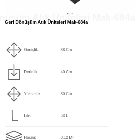
Geri Dönüşüm Atık Üniteleri Mak-684a
Genişlik:
38 Cm
Derinlik:
40 Cm
Yükseklik:
80 Cm
Litre:
53 L
Hacim:
0,12 M³