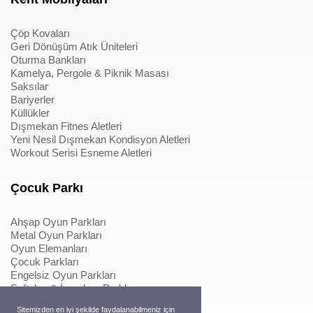
Çöp Kovaları
Geri Dönüşüm Atık Üniteleri
Oturma Bankları
Kamelya, Pergole & Piknik Masası
Saksılar
Bariyerler
Küllükler
Dışmekan Fitnes Aletleri
Yeni Nesil Dışmekan Kondisyon Aletleri
Workout Serisi Esneme Aletleri
Çocuk Parkı
Ahşap Oyun Parkları
Metal Oyun Parkları
Oyun Elemanları
Çocuk Parkları
Engelsiz Oyun Parkları
Softplay & İçmekan Parkları
Oyun Elemanları
Sitemizden en iyi şekilde faydalanabilmeniz için