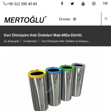
TR
+90 312 395 40 84
İ
E-KATALOG
Ürünler
Geri Dönüşüm Atık Üniteleri Mak-692a-Dörtlü
Anasayfa
Ürünlerimiz
Geri Dönüşüm Atık Üniteleri ve Kutusu
Geri Dönüşüm At