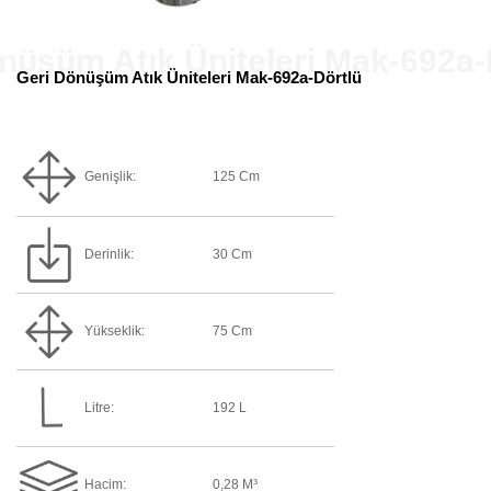
Geri Dönüşüm Atık Üniteleri Mak-692a-Dörtlü
Genişlik:
125 Cm
Derinlik:
30 Cm
Yükseklik:
75 Cm
Litre:
192 L
Hacim:
0,28 M³