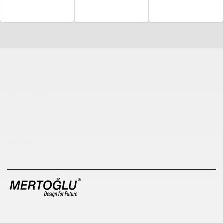
Çocuk Parkı
çöp kovası
sıfır atık kutusu
pergole