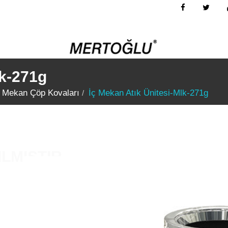
lk-271g
ç Mekan Çöp Kovaları
İç Mekan Atık Ünitesi-Mlk-271g