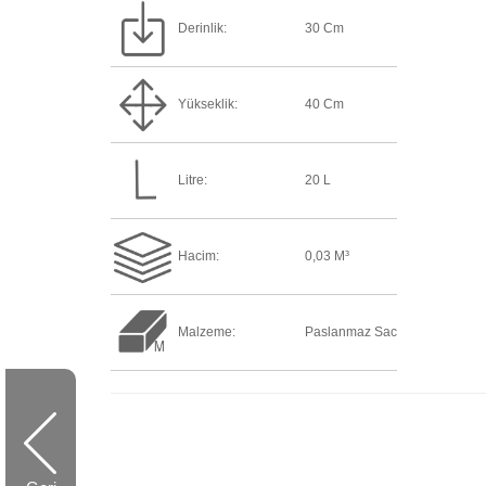
Derinlik:
30 Cm
Yükseklik:
40 Cm
Litre:
20 L
Hacim:
0,03 M³
Malzeme:
Paslanmaz Sac