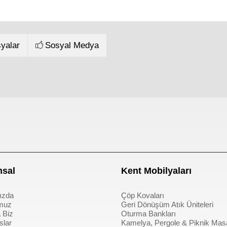
yalar
Sosyal Medya
ası
sıfır atık kutusu
sal
Kent Mobilyaları
ızda
Çöp Kovaları
muz
Geri Dönüşüm Atık Üniteleri
 Biz
Oturma Bankları
slar
Kamelya, Pergole & Piknik Mas