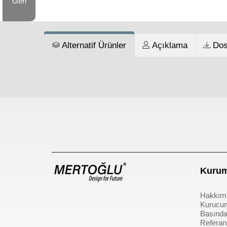
Geri
Alternatif Ürünler
Açıklama
Dos
Çocuk Parkı
çöp kov
Kurum
Hakkım
Kurucu
Basında
Referan