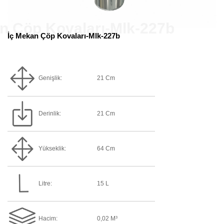
İç Mekan Çöp Kovaları-Mlk-227b
Genişlik:
21 Cm
Derinlik:
21 Cm
Yükseklik:
64 Cm
Litre:
15 L
Hacim:
0,02 M³