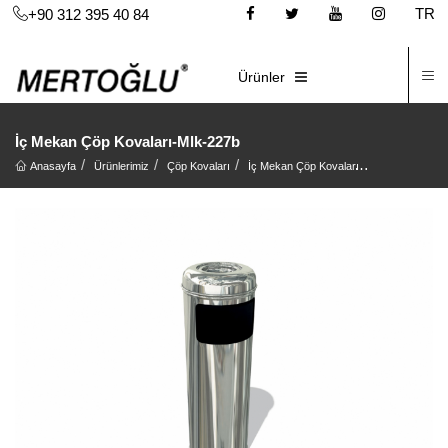
TR
+90 312 395 40 84
İ
E-KATALOG
Ürünler
İç Mekan Çöp Kovaları-Mlk-227b
Anasayfa
Ürünlerimiz
Çöp Kovaları
İç Mekan Çöp Kovaları
İç Mekan Çöp 