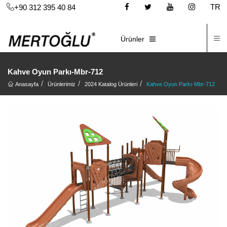
TR
+90 312 395 40 84
İ
E-KATALOG
Ürünler
Kahve Oyun Parkı-Mbr-712
Anasayfa
Ürünlerimiz
2024 Katalog Ürünleri
Kahve Oyun Parkı-Mbr-712