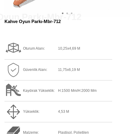
Kahve Oyun Parkı-Mbr-712
Oturum Alanı:
10,25x4,69 M
Güvenlik Alanı:
11,75x6,19 M
Kaydırak Yükseklik:
H:1500 Mm/h:2000 Mm
Yükseklik:
4,53 M
Malzeme:
Plastisol, Polietilen