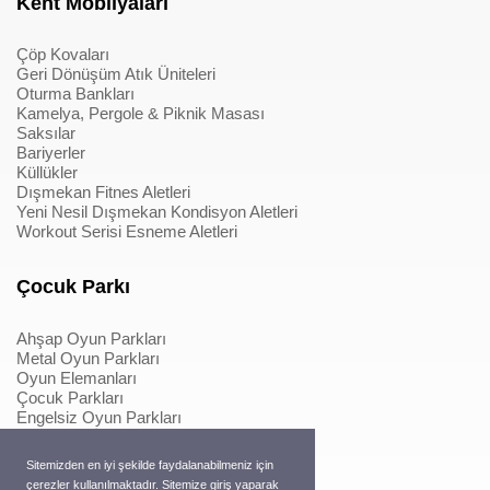
Kent Mobilyaları
Çöp Kovaları
Geri Dönüşüm Atık Üniteleri
Oturma Bankları
Kamelya, Pergole & Piknik Masası
Saksılar
Bariyerler
Küllükler
Dışmekan Fitnes Aletleri
Yeni Nesil Dışmekan Kondisyon Aletleri
Workout Serisi Esneme Aletleri
Çocuk Parkı
Ahşap Oyun Parkları
Metal Oyun Parkları
Oyun Elemanları
Çocuk Parkları
Engelsiz Oyun Parkları
Softplay & İçmekan Parkları
Oyun Elemanları
Sitemizden en iyi şekilde faydalanabilmeniz için
Metal Konstrüksiyonlu İpli Tırmanmalar
çerezler kullanılmaktadır. Sitemize giriş yaparak