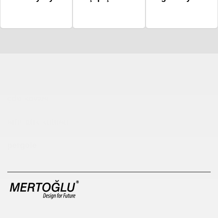
Çocuk Parkı
çöp kovası
sıfır atık kutusu
pergole