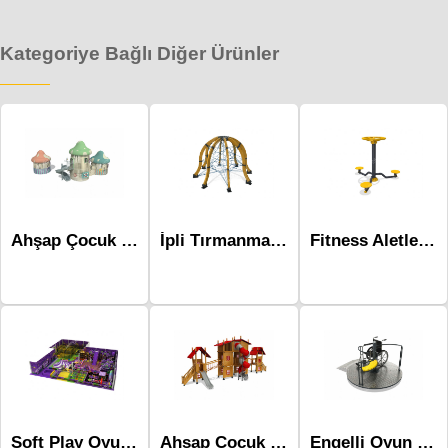
Kategoriye Bağlı Diğer Ürünler
Ahşap Çocuk Parkları-Mas-149
İpli Tırmanma & Ahşap Mip-115
Fitness Aletleri-Mfs-003
Soft Play Oyun Parkı-Msp-016
Ahşap Çocuk Parkları-Mas-167
Engelli Oyun Elemanı-Mae-062