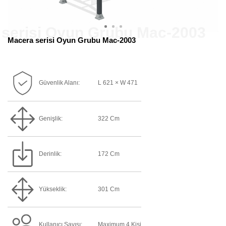
Macera serisi Oyun Grubu Mac-2003
Güvenlik Alanı:
L 621 × W 471
Genişlik:
322 Cm
Derinlik:
172 Cm
Yükseklik:
301 Cm
Kullanıcı Sayısı:
Maximum 4 Kişi