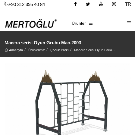
TR
+90 312 395 40 84
İ
E-KATALOG
Ürünler
Macera serisi Oyun Grubu Mac-2003
Anasayfa
Ürünlerimiz
Çocuk Parkı
Macera Serisi Oyun Parkı
Macera ser