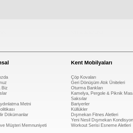
ası
sıfır atık kutusu
sal
Kent Mobilyaları
ızda
Çöp Kovaları
muz
Geri Dönüşüm Atık Üniteleri
 Biz
Oturma Bankları
slar
Kamelya, Pergole & Piknik Mas
Saksılar
dınlatma Metni
Bariyerler
litikası
Küllükler
bilir Dökümanlar
Dışmekan Fitnes Aletleri
Yeni Nesil Dışmekan Kondisyon 
 ve Müşteri Memnuniyeti
Workout Serisi Esneme Aletleri