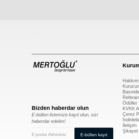
Çocuk Parkı
çöp kov
Kurum
Hakkım
Kurucu
Basında
Referan
Ödüller
Bizden haberdar olun
KVKK Ay
Çerez Po
E-bülten listemize kayıt olun, sizi
İndirile
haberdar edelim!
İletişim
Şikayet