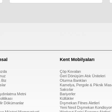
ası
sıfır atık kutusu
sal
Kent Mobilyaları
ızda
Çöp Kovaları
muz
Geri Dönüşüm Atık Üniteleri
 Biz
Oturma Bankları
slar
Kamelya, Pergole & Piknik Mas
Saksılar
dınlatma Metni
Bariyerler
litikası
Küllükler
bilir Dökümanlar
Dışmekan Fitnes Aletleri
Yeni Nesil Dışmekan Kondisyon 
 ve Müşteri Memnuniyeti
Workout Serisi Esneme Aletleri