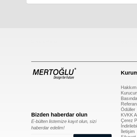
Çocuk Parkı
çöp kov
Kurum
Hakkım
Kurucu
Basında
Referan
Ödüller
Bizden haberdar olun
KVKK Ay
Çerez Po
E-bülten listemize kayıt olun, sizi
İndirile
haberdar edelim!
İletişim
Şikayet