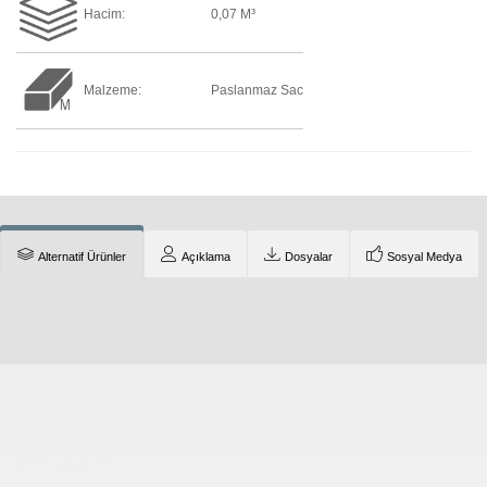
Hacim:
0,07 M³
Malzeme:
Paslanmaz Sac
Alternatif Ürünler
Açıklama
Dosyalar
Sosyal Medya
Çocuk Parkı
çöp kovası