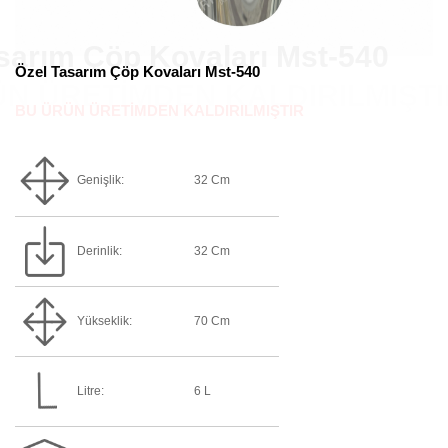
Özel Tasarım Çöp Kovaları Mst-540
BU ÜRÜN ÜRETİMDEN KALDIRILMIŞTIR
Genişlik:
32 Cm
Derinlik:
32 Cm
Yükseklik:
70 Cm
Litre:
6 L