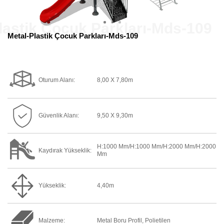
Metal-Plastik Çocuk Parkları-Mds-109
Oturum Alanı:
8,00 X 7,80m
Güvenlik Alanı:
9,50 X 9,30m
H:1000 Mm/h:1000 Mm/h:2000 Mm/h:2000
Kaydırak Yükseklik:
Mm
Yükseklik:
4,40m
Malzeme:
Metal Boru Profil, Polietilen