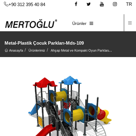
TR
+90 312 395 40 84
İ
E-KATALOG
Ürünler
Metal-Plastik Çocuk Parkları-Mds-109
Anasayfa
Ürünlerimiz
Ahşap Metal ve Kompakt Oyun Parkları
Metal Oyun Pa