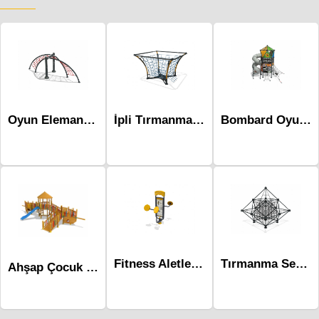
Oyun Elemanları -Mae-082
İpli Tırmanma & Ahşap Mip-119
Bombard Oyun Parkı-Mbd-511
Fitness Aletleri-Mfs-028
Tırmanma Serisi Oyun Parkı-Mts-103
Ahşap Çocuk Parkları-Mas-118