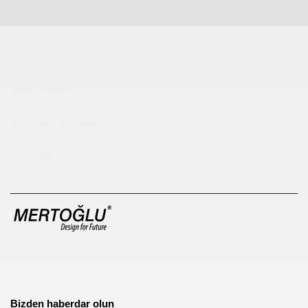
Çocuk Parkı
çöp kovası
sıfır atık kutusu
pergole
Bizden haberdar olun