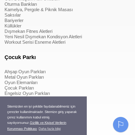
Oturma Bankları
Kamelya, Pergole & Piknik Masası
Saksılar
Bariyerler
Küllükler
Dışmekan Fitnes Aletleri
Yeni Nesil Dışmekan Kondisyon Aletleri
Workout Serisi Esneme Aletleri
Çocuk Parkı
Ahşap Oyun Parkları
Metal Oyun Parkları
Oyun Elemanları
Çocuk Parkları
Engelsiz Oyun Parkları
Softplay & İçmekan Parkları
Oyun Elemanları
Sitemizden en iyi şekilde faydalanabilmeniz için
Metal Konstrüksiyonlu İpli Tırmanmalar
çerezler kullanılmaktadır. Sitemize giriş yaparak
Ahşap Konstrüksiyonlu İpli Tırmanmalar
çerez kullanımını kabul etmiş
Macera Serisi Ürünleri
⚐
sayılıyorsunuz.
Gizlilik ve Kişisel Verilerin
Trambolinler
Korunması Politikası
Daha fazla bilgi
Pergole